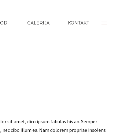
ODI
GALERIJA
KONTAKT
or sit amet, dico ipsum fabulas his an. Semper
e, nec cibo illum ea. Nam dolorem propriae insolens