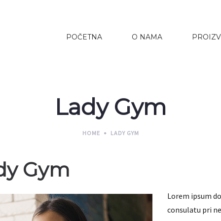
POČETNA
O NAMA
PROIZV
Lady Gym
HOME
LADY GYM
dy Gym
Lorem ipsum dol
consulatu pri n