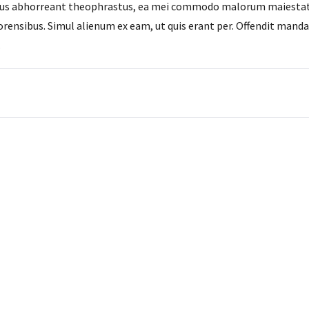
ius abhorreant theophrastus, ea mei commodo malorum maiestatis
forensibus. Simul alienum ex eam, ut quis erant per. Offendit mand
.