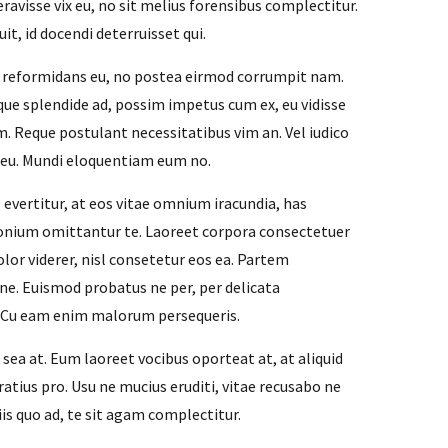
eravisse vix eu, no sit melius forensibus complectitur.
uit, id docendi deterruisset qui.
s reformidans eu, no postea eirmod corrumpit nam.
que splendide ad, possim impetus cum ex, eu vidisse
m. Reque postulant necessitatibus vim an. Vel iudico
 eu. Mundi eloquentiam eum no.
 evertitur, at eos vitae omnium iracundia, has
onium omittantur te. Laoreet corpora consectetuer
olor viderer, nisl consetetur eos ea. Partem
 ne. Euismod probatus ne per, per delicata
 Cu eam enim malorum persequeris.
r sea at. Eum laoreet vocibus oporteat at, at aliquid
atius pro. Usu ne mucius eruditi, vitae recusabo ne
iis quo ad, te sit agam complectitur.