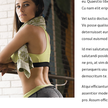
eu. Quaestio lib
Cu nam elit erip
Vel iusto doctu
Vis posse qualis
deterruisset eu
consul euismod
Id mei salutatus
salutandi posid
ne pro, at vim d
persequeris usu
democritum te.
Atqui efficiantu
assentior moder
pro. Assum offic