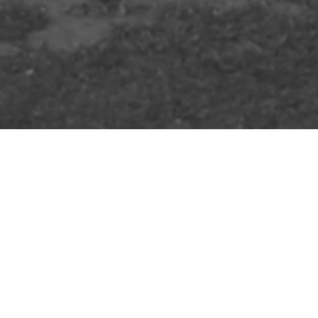
ALUSEL BH /
ALSEL DOO
Maticna kompanija ALUSEL – Istanbul osnovana je prije 50
godina I najveca je proizvodna kompanija rolo programa u