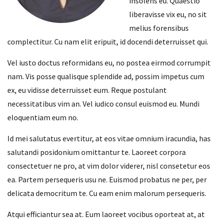
insolens eu. Quaestio
liberavisse vix eu, no sit
melius forensibus
complectitur. Cu nam elit eripuit, id docendi deterruisset qui.
Vel iusto doctus reformidans eu, no postea eirmod corrumpit
nam. Vis posse qualisque splendide ad, possim impetus cum
ex, eu vidisse deterruisset eum. Reque postulant
necessitatibus vim an. Vel iudico consul euismod eu. Mundi
eloquentiam eum no.
Id mei salutatus evertitur, at eos vitae omnium iracundia, has
salutandi posidonium omittantur te. Laoreet corpora
consectetuer ne pro, at vim dolor viderer, nisl consetetur eos
ea. Partem persequeris usu ne. Euismod probatus ne per, per
delicata democritum te. Cu eam enim malorum persequeris.
Atqui efficiantur sea at. Eum laoreet vocibus oporteat at, at