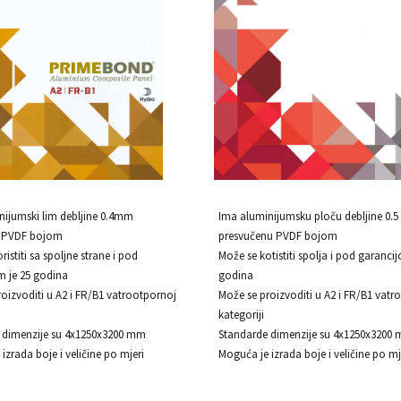
nijumski lim debljine 0.4mm
Ima aluminijumsku ploču debljine 0.
n PVDF bojom
presvučenu PVDF bojom
ristiti sa spoljne strane i pod
Može se kotistiti spolja i pod garanci
m je 25 godina
godina
oizvoditi u A2 i FR/B1 vatrootpornoj
Može se proizvoditi u A2 i FR/B1 vatr
kategoriji
 dimenzije su 4x1250x3200 mm
Standarde dimenzije su 4x1250x3200
izrada boje i veličine po mjeri
Moguća je izrada boje i veličine po mj