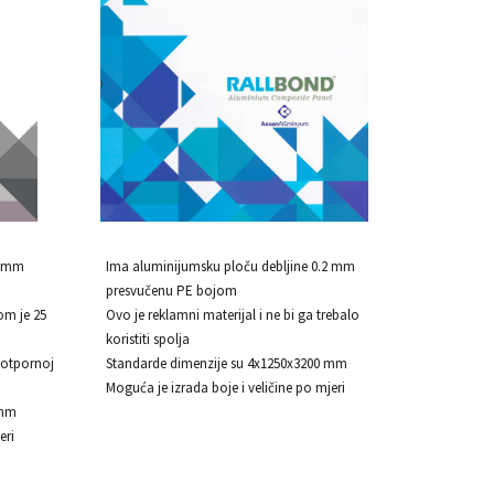
5 mm
Ima aluminijumsku ploču debljine 0.2 mm
presvučenu PE bojom
jom je 25
Ovo je reklamni materijal i ne bi ga trebalo
koristiti spolja
ootpornoj
Standarde dimenzije su 4x1250x3200 mm
Moguća je izrada boje i veličine po mjeri
 mm
eri