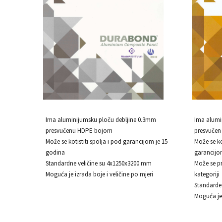
Ima aluminijumsku ploču debljine 0.3mm
Ima alumi
presvučenu HDPE bojom
presvuče
Može se kotistiti spolja i pod garancijom je 15
Može se ko
godina
garancijo
Standardne veličine su 4x1250x3200 mm
Može se pr
Moguća je izrada boje i veličine po mjeri
kategoriji
Standarde
Moguća je 