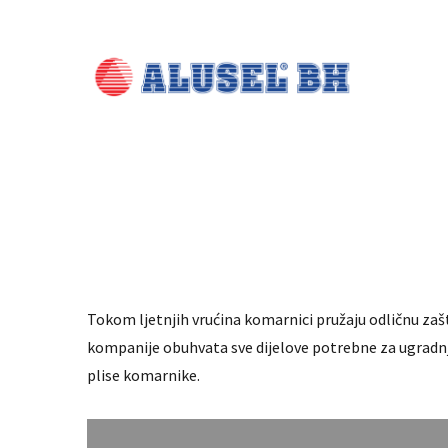
Tokom ljetnjih vrućina komarnici pružaju odličnu zaš
kompanije obuhvata sve dijelove potrebne za ugradnju
plise komarnike.