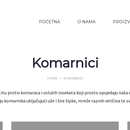
POČETNA
O NAMA
PROIZV
Komarnici
HOME
KOMARNICI
titu protiv komaraca i ostalih insekata koji prosto opsjedaju naša
 komarnika uključujući uže i šire šipke, mreže raznih veličina te 