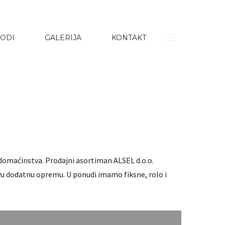
ODI
GALERIJA
KONTAKT
 domaćinstva. Prodajni asortiman ALSEL d.o.o.
svu dodatnu opremu. U ponudi imamo fiksne, rolo i